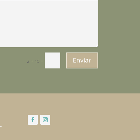
Enviar
=
2 + 15
–