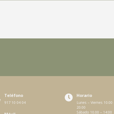
Teléfono
Horario


917 10 04 04
Lunes – Viernes 10.00 
20.00
Sábado 10.00 – 14:00